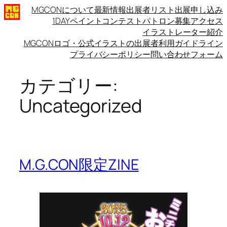
内
MGCONについて
最新情報
出展者リスト
出展申し込み
1DAYペイントコンテスト
パトロン募集
アクセス
容
イラストレーター紹介
を
MGCONロゴ・公式イラストの出展者利用ガイドライン
ス
プライバシーポリシー
問い合わせフォーム
キ
ッ
カテゴリー:
プ
Uncategorized
M.G.CON限定ZINE