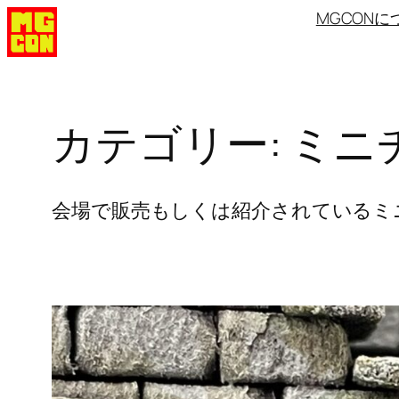
内
MGCONに
容
を
ス
キ
カテゴリー:
ミニ
ッ
プ
会場で販売もしくは紹介されているミ