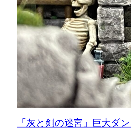
「灰と剣の迷宮」巨大ダン