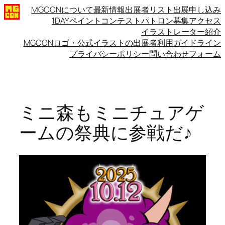
内
MGCONについて
最新情報
出展者リスト
出展申し込み
1DAYペイントコンテスト
パトロン募集
アクセス
容
イラストレーター紹介
を
MGCONロゴ・公式イラストの出展者利用ガイドライン
ス
プライバシーポリシー
問い合わせフォーム
キ
ッ
プ
ミニ森もミニチュアゲ
ームの祭典に参戦だ♪