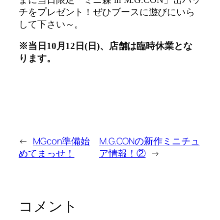
まに当日限定「ミニ森 in M.G.CON」缶バッ
チをプレゼント！ぜひブースに遊びにいら
して下さい～。
※当日10月12日(日)、店舗は臨時休業とな
ります。
←
MGcon準備始
M.G.CONの新作ミニチュ
めてまっせ！
ア情報！②
→
コメント