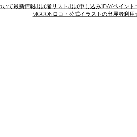
ついて
最新情報
出展者リスト
出展申し込み
1DAYペイン
MGCONロゴ・公式イラストの出展者利用
E