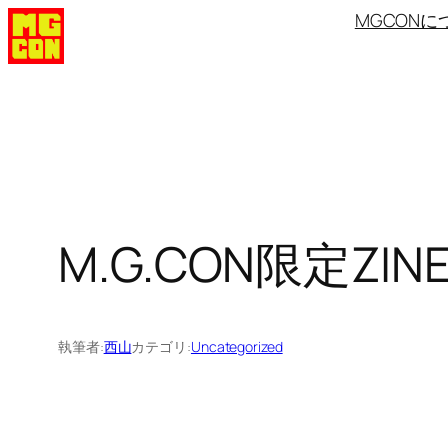
内
MGCONに
容
を
ス
キ
ッ
プ
M.G.CON限定ZIN
執筆者:
西山
カテゴリ:
Uncategorized