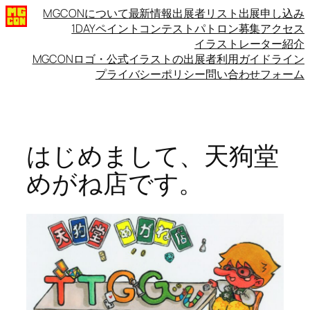
内
MGCONについて
最新情報
出展者リスト
出展申し込み
1DAYペイントコンテスト
パトロン募集
アクセス
容
イラストレーター紹介
を
MGCONロゴ・公式イラストの出展者利用ガイドライン
ス
プライバシーポリシー
問い合わせフォーム
キ
ッ
プ
はじめまして、天狗堂
めがね店です。