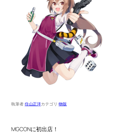
執筆者:
住山正洋
カテゴリ:
物販
MGCONに初出店！