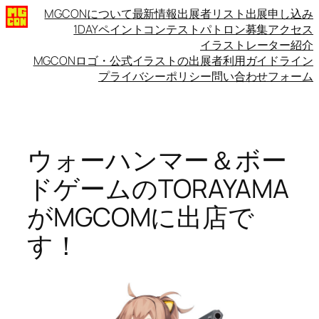
内
MGCONについて
最新情報
出展者リスト
出展申し込み
1DAYペイントコンテスト
パトロン募集
アクセス
容
イラストレーター紹介
を
MGCONロゴ・公式イラストの出展者利用ガイドライン
ス
プライバシーポリシー
問い合わせフォーム
キ
ッ
プ
ウォーハンマー＆ボー
ドゲームのTORAYAMA
がMGCOMに出店で
す！